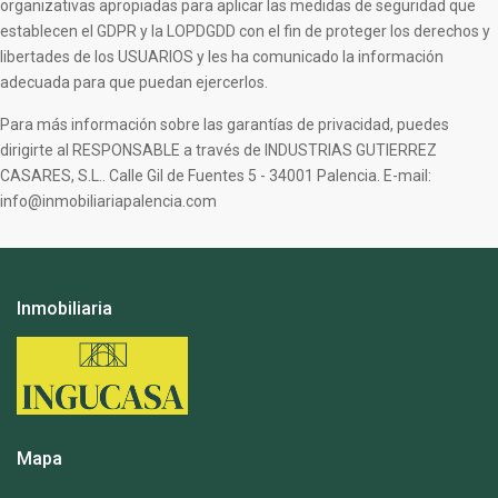
organizativas apropiadas para aplicar las medidas de seguridad que
establecen el GDPR y la LOPDGDD con el fin de proteger los derechos y
libertades de los USUARIOS y les ha comunicado la información
adecuada para que puedan ejercerlos.
Para más información sobre las garantías de privacidad, puedes
dirigirte al RESPONSABLE a través de INDUSTRIAS GUTIERREZ
CASARES, S.L.. Calle Gil de Fuentes 5 - 34001 Palencia. E-mail:
info@inmobiliariapalencia.com
Inmobiliaria
Mapa