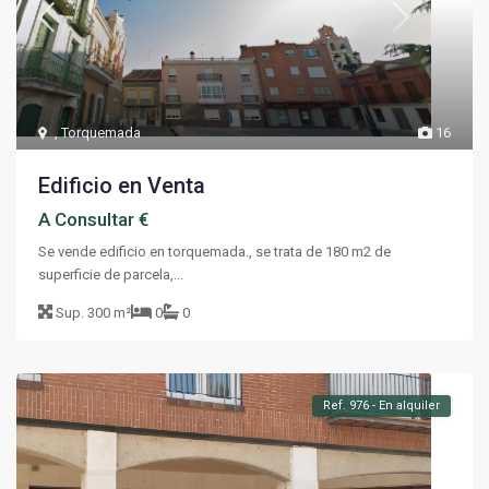
,
Torquemada
16
Edificio en Venta
A Consultar €
Se vende edificio en torquemada., se trata de 180 m2 de
superficie de parcela,...
Sup.
300 m²
0
0
Ref. 976 - En alquiler