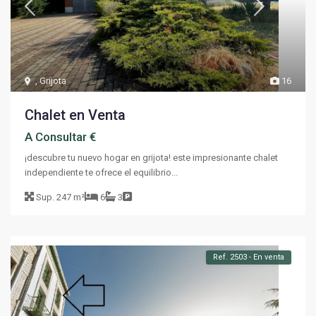
,
Grijota
16
Chalet en Venta
A Consultar €
¡descubre tu nuevo hogar en grijota! este impresionante chalet
independiente te ofrece el equilibrio...
Sup.
247 m²
6
3
Ref. 2503 - En venta