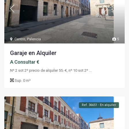
Centro
,
Palencia
5
Garaje en Alquiler
A Consultar €
Nº 2 sot 2º precio de alquiler 55.-€, nº 10 sot 2º ...
Sup.
0 m²
Ref. 36651 - En alquiler