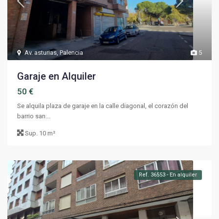
Av. asturias
,
Palencia
5
Garaje en Alquiler
50 €
Se alquila plaza de garaje en la calle diagonal, el corazón del
barrio san...
Sup.
10 m²
Ref. 36553 - En alquiler