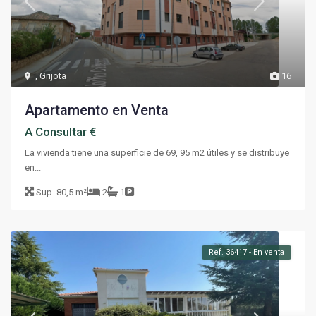
,
Grijota
16
Apartamento en Venta
A Consultar €
La vivienda tiene una superficie de 69, 95 m2 útiles y se distribuye
en...
Sup.
80,5 m²
2
1
Ref. 36417 - En venta