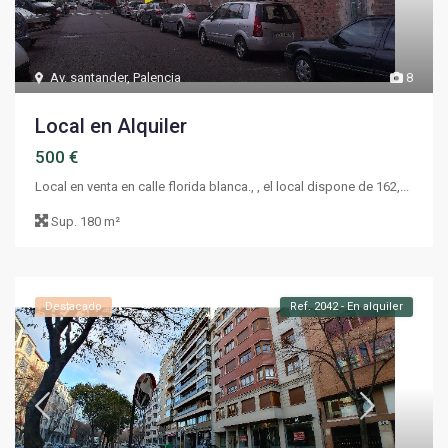
Av. santander
,
Palencia
8
Local en Alquiler
500 €
Local en venta en calle florida blanca., , el local dispone de 162,...
Sup.
180 m²
Destacado
Ref. 2042 - En alquiler