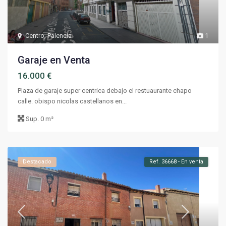
Centro
,
Palencia
1
Garaje en Venta
16.000 €
Plaza de garaje super centrica debajo el restuaurante chapo
calle. obispo nicolas castellanos en...
Sup.
0 m²
Destacado
Ref. 36668 - En venta