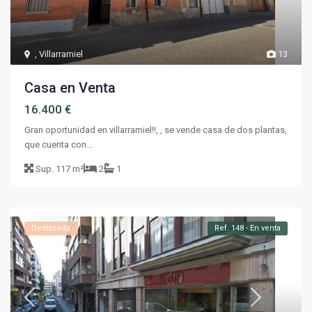
,
Villarramiel
13
Casa en Venta
16.400 €
Gran oportunidad en villarramiel!!, , se vende casa de dos plantas,
que cuenta con...
Sup.
117 m²
2
1
Destacado
Ref. 148 - En venta