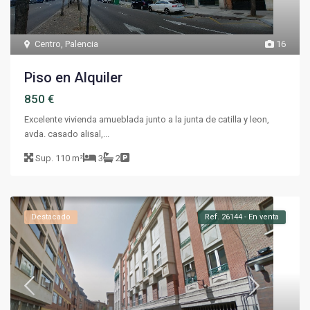
Centro
,
Palencia
16
Piso en Alquiler
850 €
Excelente vivienda amueblada junto a la junta de catilla y leon,
avda. casado alisal,...
Sup.
110 m²
3
2
Destacado
Ref. 26144 - En venta