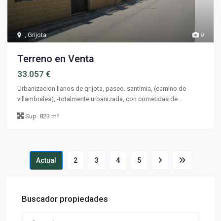
,
Grijota
9
Terreno en Venta
33.057 €
Urbanizacion llanos de grijota, paseo. santimia, (camino de
villambrales), -totalmente urbanizada, con cometidas de...
Sup.
823 m²
Actual
2
3
4
5
Buscador propiedades