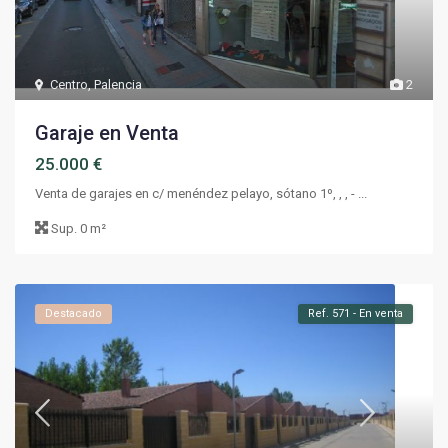
Centro
,
Palencia
2
Garaje en Venta
25.000 €
Venta de garajes en c/ menéndez pelayo, sótano 1º, , , - ...
Sup.
0 m²
Destacado
Ref. 571 - En venta