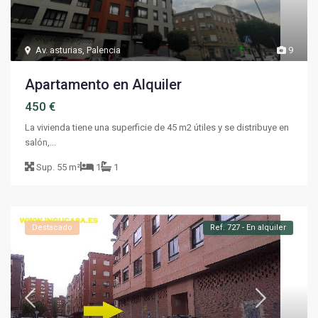
Av. asturias
,
Palencia
9
Apartamento en Alquiler
450 €
La vivienda tiene una superficie de 45 m2 útiles y se distribuye en
salón,...
Sup.
55 m²
1
1
Destacado
Ref. 727 - En alquiler