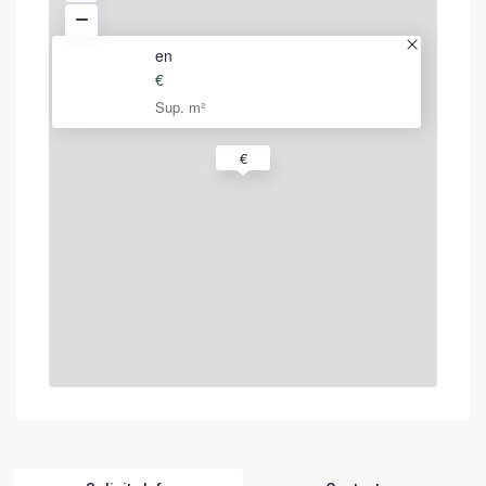
en
€
Sup. m²
€