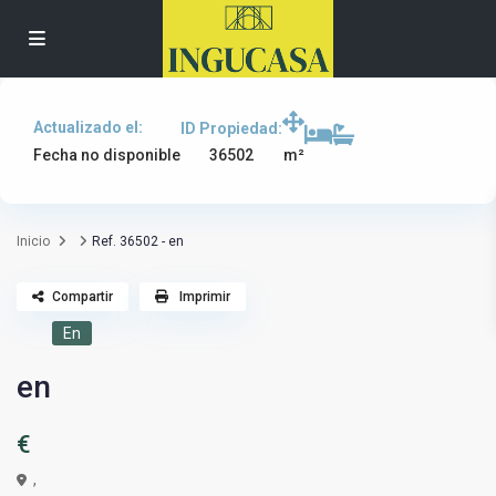
Actualizado el:
ID Propiedad:
36502
Fecha no disponible
m²
Inicio
Ref. 36502 - en
Compartir
Imprimir
En
en
€
,