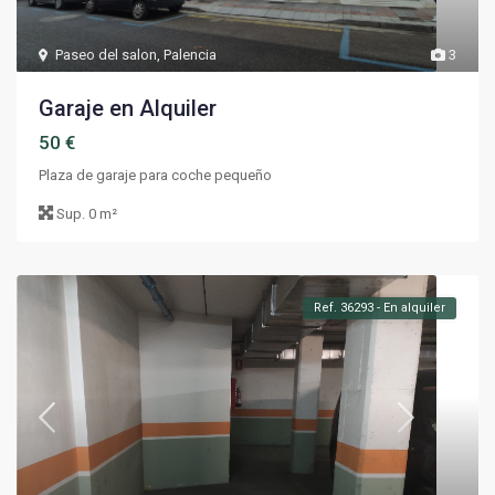
Paseo del salon
,
Palencia
3
Garaje en Alquiler
50 €
Plaza de garaje para coche pequeño
Sup.
0 m²
Ref. 36293 - En alquiler