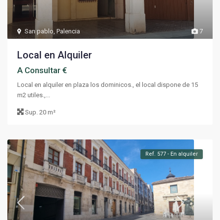
San pablo
,
Palencia
7
Local en Alquiler
A Consultar €
Local en alquiler en plaza los dominicos., el local dispone de 15
m2 utiles.,...
Sup.
20 m²
Ref. 577 - En alquiler