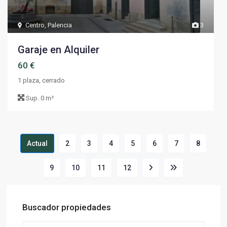
Centro
,
Palencia
3
Garaje en Alquiler
60 €
1 plaza, cerrado
Sup.
0 m²
Actual
2
3
4
5
6
7
8
9
10
11
12
Buscador propiedades