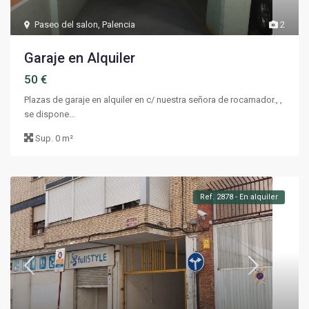
Paseo del salon
,
Palencia
2
Garaje en Alquiler
50 €
Plazas de garaje en alquiler en c/ nuestra señora de rocamador., ,
se dispone...
Sup.
0 m²
Ref. 2878 - En alquiler