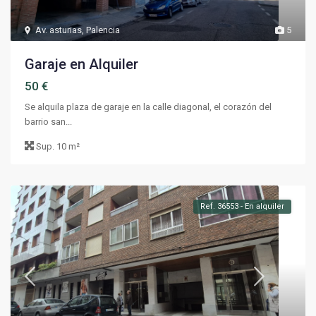
Av. asturias
,
Palencia
5
Garaje en Alquiler
50 €
Se alquila plaza de garaje en la calle diagonal, el corazón del
barrio san...
Sup.
10 m²
Ref. 36553 - En alquiler