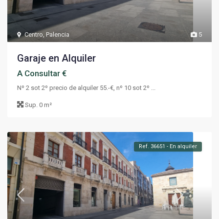
Centro
,
Palencia
5
Garaje en Alquiler
A Consultar €
Nº 2 sot 2º precio de alquiler 55.-€, nº 10 sot 2º ...
Sup.
0 m²
Ref. 36651 - En alquiler